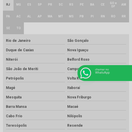
GO e
RJ
MG
ES
SP
PR
SC
RS
PE
BA
CE
AM
DF
PA
AC
AL
AP
MA
MT
MS
PB
PI
RN
RO
RR
SE
TO
Rio de Janeiro
São Gonçalo
Duque de Caxias
Nova Iguaçu
Niterói
Belford Roxo
São João de Meriti
Campos dos Goytacazes
chamar no
WhatsApp
Petrópolis
Volta Redonda
Magé
Itaboraí
Mesquita
Nova Friburgo
Barra Mansa
Macaé
Cabo Frio
Nilópolis
Teresópolis
Resende