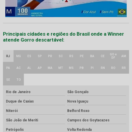
Principais cidades e regiões do Brasil onde a Winner
atende Gorro descartável:
GO e
RJ
MG
ES
SP
PR
SC
RS
PE
BA
CE
AM
DF
PA
AC
AL
AP
MA
MT
MS
PB
PI
RN
RO
RR
SE
TO
Rio de Janeiro
São Gonçalo
Duque de Caxias
Nova Iguaçu
Niterói
Belford Roxo
São João de Meriti
Campos dos Goytacazes
Petrópolis
Volta Redonda