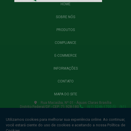
HOME
SOBRE NÓS
PRODUTOS
COMPLIANCE
E-COMMERCE
INFORMAÇÕES
CONTATO
MAPA DO SITE
Rua Macaúba, Nº 01 - Águas Claras Brasília
Distrito Federal/DF - CEP: 71.928-180
(61) 3246-1700
(61)
3435-6750
(61) 3435-6754
lojavirtual.winnerbrasil@gmail.com