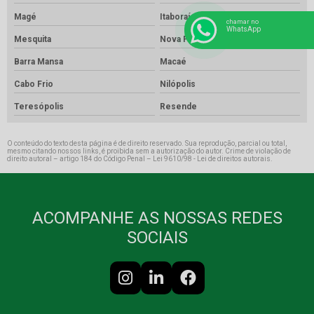
Magé
Itaboraí
chamar no
WhatsApp
Mesquita
Nova Friburgo
Barra Mansa
Macaé
Cabo Frio
Nilópolis
Teresópolis
Resende
O conteúdo do texto desta página é de direito reservado. Sua reprodução, parcial ou total,
mesmo citando nossos links, é proibida sem a autorização do autor. Crime de violação de
direito autoral – artigo 184 do Código Penal –
Lei 9610/98 - Lei de direitos autorais
.
ACOMPANHE AS NOSSAS REDES
SOCIAIS