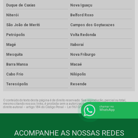
Duque de Caxias
Nova Iguaçu
Niterói
Belford Roxo
São João de Meriti
Campos dos Goytacazes
Petrópolis
Volta Redonda
Magé
Itaboraí
Mesquita
Nova Friburgo
Barra Mansa
Macaé
Cabo Frio
Nilópolis
Teresópolis
Resende
O conteúdo do texto desta página é de direito reservado. Sua reprodução, parcial ou total,
mesmo citando nossos links, é proibida sem a autorização do autor. Crime de violação de
chamar no
direito autoral – artigo 184 do Código Penal –
Lei 9610/98 - Lei de direitos autorais
.
WhatsApp
ACOMPANHE AS NOSSAS REDES