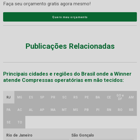
Faça seu orçamento gratis agora mesmo!
Quero meu orçamento
Publicações Relacionadas
Principais cidades e regiões do Brasil onde a Winner
atende Compressas operatórias em não tecidos:
GO e
RJ
MG
ES
SP
PR
SC
RS
PE
BA
CE
AM
DF
PA
AC
AL
AP
MA
MT
MS
PB
PI
RN
RO
RR
SE
TO
Rio de Janeiro
São Gonçalo