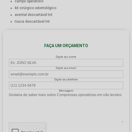
campo operatório
kit cirúrgico odontológico
avental descartável tnt
touca descartável tnt
FAÇA UM ORÇAMENTO
Digite seu nome
Digite seu email
Digite seu telefone
Mensagem