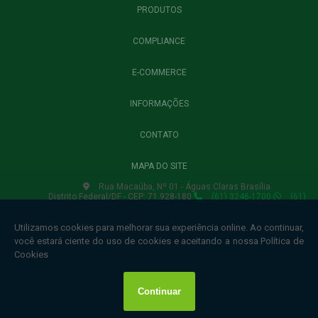
PRODUTOS
COMPLIANCE
E-COMMERCE
INFORMAÇÕES
CONTATO
MAPA DO SITE
Rua Macaúba, Nº 01 - Águas Claras Brasília
Distrito Federal/DF - CEP: 71.928-180
(61) 3246-1700
(61)
3435-6750
(61) 3435-6754
lojavirtual.winnerbrasil@gmail.com
Copyright © Winner. (Lei 9610 de 19/02/1998)
W3C
W3C