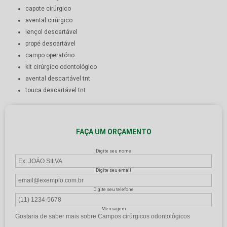
capote cirúrgico
avental cirúrgico
lençol descartável
propé descartável
campo operatório
kit cirúrgico odontológico
avental descartável tnt
touca descartável tnt
FAÇA UM ORÇAMENTO
Digite seu nome
Digite seu email
Digite seu telefone
Mensagem