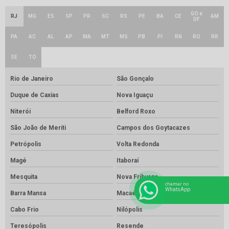
GO e
RJ
MG
ES
SP
PR
SC
RS
PE
BA
CE
AM
DF
PA
AC
AL
AP
MA
MT
MS
PB
PI
RN
RO
RR
SE
TO
Rio de Janeiro
São Gonçalo
Duque de Caxias
Nova Iguaçu
Niterói
Belford Roxo
São João de Meriti
Campos dos Goytacazes
Petrópolis
Volta Redonda
Magé
Itaboraí
Mesquita
Nova Friburgo
chamar no
WhatsApp
Barra Mansa
Macaé
Cabo Frio
Nilópolis
Teresópolis
Resende