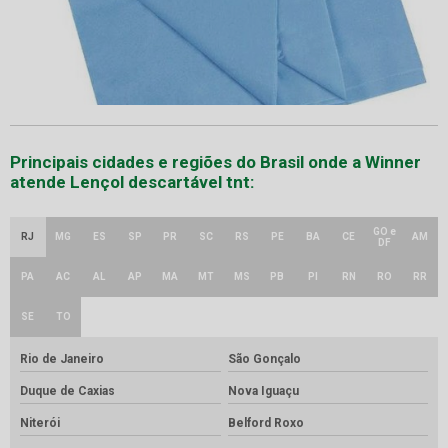
Principais cidades e regiões do Brasil onde a Winner
atende Lençol descartável tnt:
GO e
RJ
MG
ES
SP
PR
SC
RS
PE
BA
CE
AM
DF
PA
AC
AL
AP
MA
MT
MS
PB
PI
RN
RO
RR
SE
TO
Rio de Janeiro
São Gonçalo
Duque de Caxias
Nova Iguaçu
Niterói
Belford Roxo