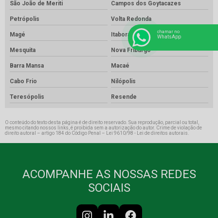
São João de Meriti
Campos dos Goytacazes
Petrópolis
Volta Redonda
chamar no
Magé
Itaboraí
WhatsApp
Mesquita
Nova Friburgo
Barra Mansa
Macaé
Cabo Frio
Nilópolis
Teresópolis
Resende
O conteúdo do texto desta página é de direito reservado. Sua reprodução, parcial ou total,
mesmo citando nossos links, é proibida sem a autorização do autor. Crime de violação de
direito autoral – artigo 184 do Código Penal –
Lei 9610/98 - Lei de direitos autorais
.
ACOMPANHE AS NOSSAS REDES
SOCIAIS