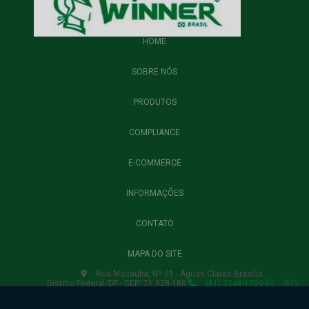
HOME
SOBRE NÓS
PRODUTOS
COMPLIANCE
E-COMMERCE
INFORMAÇÕES
CONTATO
MAPA DO SITE
Rua Macaúba, Nº 01 - Águas Claras Brasília
Distrito Federal/DF - CEP: 71.928-180
(61) 3246-1700
(61)
3435-6750
(61) 3435-6754
lojavirtual.winnerbrasil@gmail.com