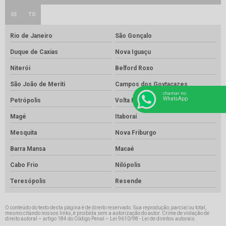
SE
TO
Rio de Janeiro
São Gonçalo
Duque de Caxias
Nova Iguaçu
Niterói
Belford Roxo
São João de Meriti
Campos dos Goytacazes
chamar no
WhatsApp
Petrópolis
Volta Redonda
Magé
Itaboraí
Mesquita
Nova Friburgo
Barra Mansa
Macaé
Cabo Frio
Nilópolis
Teresópolis
Resende
O conteúdo do texto desta página é de direito reservado. Sua reprodução, parcial ou total,
mesmo citando nossos links, é proibida sem a autorização do autor. Crime de violação de
direito autoral – artigo 184 do Código Penal –
Lei 9610/98 - Lei de direitos autorais
.