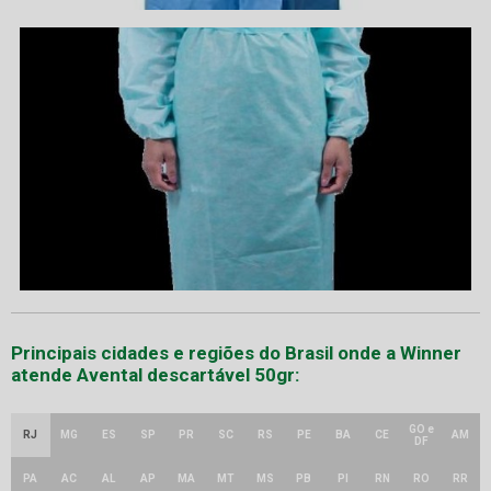
Principais cidades e regiões do Brasil onde a Winner
atende Avental descartável 50gr:
GO e
RJ
MG
ES
SP
PR
SC
RS
PE
BA
CE
AM
DF
PA
AC
AL
AP
MA
MT
MS
PB
PI
RN
RO
RR