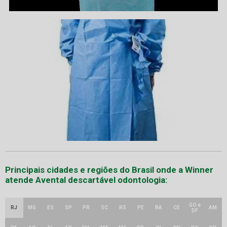
Principais cidades e regiões do Brasil onde a Winner
atende Avental descartável odontologia:
GO e
RJ
MG
ES
SP
PR
SC
RS
PE
BA
CE
AM
DF