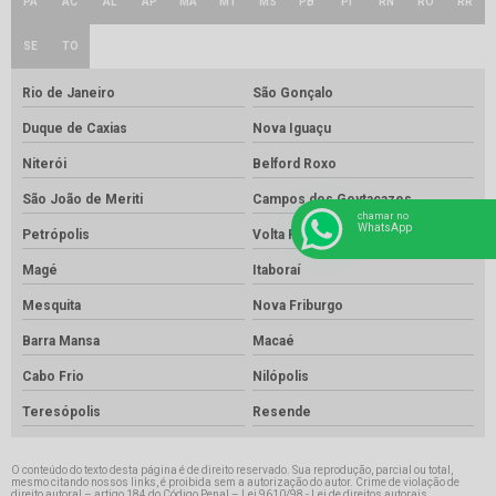
PA
AC
AL
AP
MA
MT
MS
PB
PI
RN
RO
RR
SE
TO
Rio de Janeiro
São Gonçalo
Duque de Caxias
Nova Iguaçu
Niterói
Belford Roxo
São João de Meriti
Campos dos Goytacazes
chamar no
WhatsApp
Petrópolis
Volta Redonda
Magé
Itaboraí
Mesquita
Nova Friburgo
Barra Mansa
Macaé
Cabo Frio
Nilópolis
Teresópolis
Resende
O conteúdo do texto desta página é de direito reservado. Sua reprodução, parcial ou total,
mesmo citando nossos links, é proibida sem a autorização do autor. Crime de violação de
direito autoral – artigo 184 do Código Penal –
Lei 9610/98 - Lei de direitos autorais
.