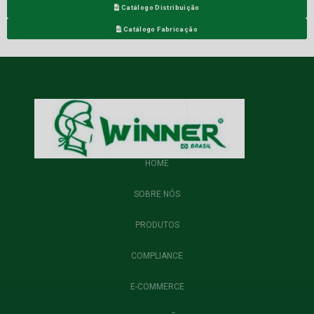
Catálogo Distribuição
Catálogo Fabricação
HOME
SOBRE NÓS
PRODUTOS
COMPLIANCE
E-COMMERCE