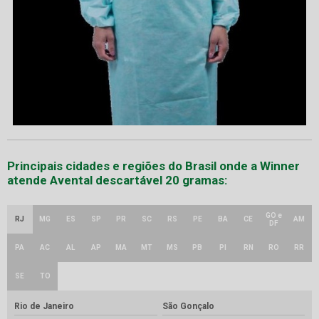
Principais cidades e regiões do Brasil onde a Winner
atende Avental descartável 20 gramas:
GO e
RJ
MG
ES
SP
PR
SC
RS
PE
BA
CE
AM
DF
PA
AC
AL
AP
MA
MT
MS
PB
PI
RN
RO
RR
SE
TO
Rio de Janeiro
São Gonçalo