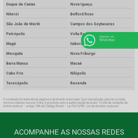
Duque de Caxias
Nova Iguaçu
Niterói
Belford Roxo
São João de Meriti
Campos dos Goytacazes
Petrópolis
Volta Redonda
chamar no
WhatsApp
Magé
Itaboraí
Mesquita
Nova Friburgo
Barra Mansa
Macaé
Cabo Frio
Nilópolis
Teresópolis
Resende
O conteúdo do texto desta página é de direito reservado. Sua reprodução, parcial ou total,
mesmo citando nossos links, é proibida sem a autorização do autor. Crime de violação de
direito autoral – artigo 184 do Código Penal –
Lei 9610/98 - Lei de direitos autorais
.
ACOMPANHE AS NOSSAS REDES