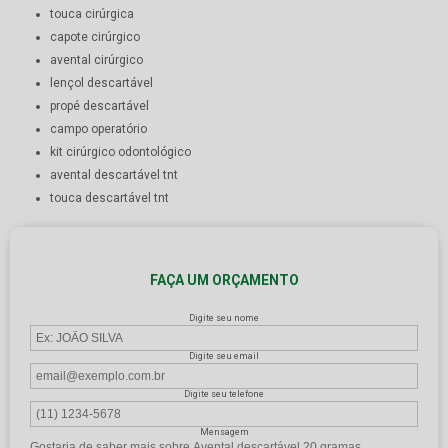
touca cirúrgica
capote cirúrgico
avental cirúrgico
lençol descartável
propé descartável
campo operatório
kit cirúrgico odontológico
avental descartável tnt
touca descartável tnt
FAÇA UM ORÇAMENTO
Digite seu nome
Digite seu email
Digite seu telefone
Mensagem