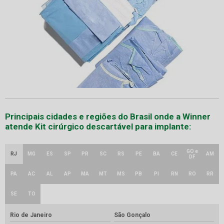
Principais cidades e regiões do Brasil onde a Winner
atende Kit cirúrgico descartável para implante:
GO e
RJ
MG
ES
SP
PR
SC
RS
PE
BA
CE
AM
DF
PA
AC
AL
AP
MA
MT
MS
PB
PI
RN
RO
RR
SE
TO
Rio de Janeiro
São Gonçalo