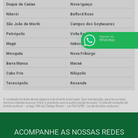
Duque de Caxias
Nova Iguaçu
Niterói
Belford Roxo
São João de Meriti
Campos dos Goytacazes
Petrópolis
Volta Redonda
chamar no
WhatsApp
Magé
Itaboraí
Mesquita
Nova Friburgo
Barra Mansa
Macaé
Cabo Frio
Nilópolis
Teresópolis
Resende
O conteúdo do texto desta página é de direito reservado. Sua reprodução, parcial ou total,
mesmo citando nossos links, é proibida sem a autorização do autor. Crime de violação de
direito autoral – artigo 184 do Código Penal –
Lei 9610/98 - Lei de direitos autorais
.
ACOMPANHE AS NOSSAS REDES