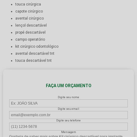
touca cirúrgica
capote cirúrgico
avental cirúrgico
lençol descartável
propé descartável
campo operatório
kit cirúrgico odontológico
avental descartável tnt
touca descartável tnt
FAÇA UM ORÇAMENTO
Digite seu nome
Digite seu email
Digite seu telefone
Mensagem