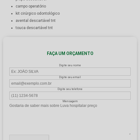
campo operatório
kit cirúrgico odontológico
avental descartável tnt
touca descartável tnt
FAÇA UM ORÇAMENTO
Digite seu nome
Digite seu email
Digite seu telefone
Mensagem