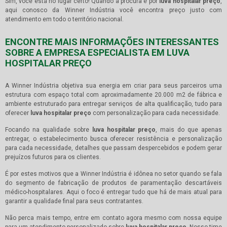
Sim, você está no lugar certo! Quando a procura é por
luva hospitalar preço
,
aqui conosco da Winner Indústria você encontra preço justo com
atendimento em todo o território nacional.
ENCONTRE MAIS INFORMAÇÕES INTERESSANTES
SOBRE A EMPRESA ESPECIALISTA EM LUVA
HOSPITALAR PREÇO
A Winner Indústria objetiva sua energia em criar para seus parceiros uma
estrutura com espaço total com aproximadamente 20.000 m2 de fábrica e
ambiente estruturado para entregar serviços de alta qualificação, tudo para
oferecer
luva hospitalar preço
com personalização para cada necessidade.
Focando na qualidade sobre
luva hospitalar preço
, mais do que apenas
entregar, o estabelecimento busca oferecer resistência e personalização
para cada necessidade, detalhes que passam despercebidos e podem gerar
prejuízos futuros para os clientes.
É por estes motivos que a Winner Indústria é idônea no setor quando se fala
do segmento de fabricação de produtos de paramentação descartáveis
médico-hospitalares. Aqui o foco é entregar tudo que há de mais atual para
garantir a qualidade final para seus contratantes.
Não perca mais tempo, entre em contato agora mesmo com nossa equipe
para um atendimento personalizado sobre
luva hospitalar preço
. Nosso time