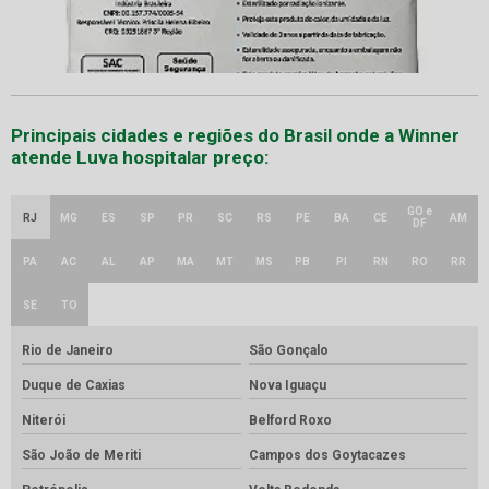
Principais cidades e regiões do Brasil onde a Winner
atende Luva hospitalar preço:
GO e
RJ
MG
ES
SP
PR
SC
RS
PE
BA
CE
AM
DF
PA
AC
AL
AP
MA
MT
MS
PB
PI
RN
RO
RR
SE
TO
Rio de Janeiro
São Gonçalo
Duque de Caxias
Nova Iguaçu
Niterói
Belford Roxo
São João de Meriti
Campos dos Goytacazes