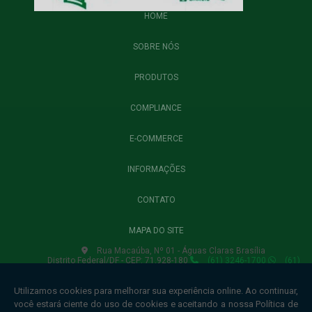
HOME
SOBRE NÓS
PRODUTOS
COMPLIANCE
E-COMMERCE
INFORMAÇÕES
CONTATO
MAPA DO SITE
Rua Macaúba, Nº 01 - Águas Claras Brasília
Distrito Federal/DF - CEP: 71.928-180
(61) 3246-1700
(61)
3435-6750
(61) 3435-6754
lojavirtual.winnerbrasil@gmail.com