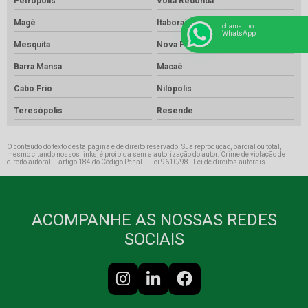
Petrópolis
Volta Redonda
Magé
Itaboraí
chamar no
WhatsApp
Mesquita
Nova Friburgo
Barra Mansa
Macaé
Cabo Frio
Nilópolis
Teresópolis
Resende
O conteúdo do texto desta página é de direito reservado. Sua reprodução, parcial ou total,
mesmo citando nossos links, é proibida sem a autorização do autor. Crime de violação de
direito autoral – artigo 184 do Código Penal –
Lei 9610/98 - Lei de direitos autorais
.
ACOMPANHE AS NOSSAS REDES
SOCIAIS