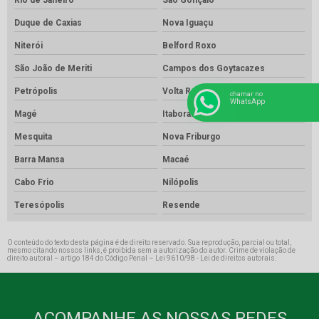
Duque de Caxias
Nova Iguaçu
Niterói
Belford Roxo
São João de Meriti
Campos dos Goytacazes
Petrópolis
Volta Redonda
chamar no
WhatsApp
Magé
Itaboraí
Mesquita
Nova Friburgo
Barra Mansa
Macaé
Cabo Frio
Nilópolis
Teresópolis
Resende
O conteúdo do texto desta página é de direito reservado. Sua reprodução, parcial ou total,
mesmo citando nossos links, é proibida sem a autorização do autor. Crime de violação de
direito autoral – artigo 184 do Código Penal –
Lei 9610/98 - Lei de direitos autorais
.
ACOMPANHE AS NOSSAS REDES