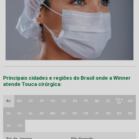
Principais cidades e regiões do Brasil onde a Winner
atende Touca cirúrgica:
GO e
RJ
MG
ES
SP
PR
SC
RS
PE
BA
CE
AM
DF
PA
AC
AL
AP
MA
MT
MS
PB
PI
RN
RO
RR
SE
TO
Rio de Janeiro
São Gonçalo