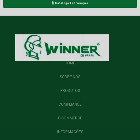
Catálogo Fabricação
HOME
SOBRE NÓS
PRODUTOS
COMPLIANCE
E-COMMERCE
INFORMAÇÕES