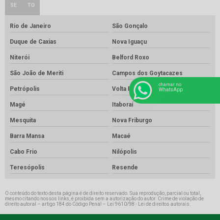
SE
TO
Rio de Janeiro
São Gonçalo
Duque de Caxias
Nova Iguaçu
Niterói
Belford Roxo
São João de Meriti
Campos dos Goytacazes
chamar no
Petrópolis
Volta Redonda
WhatsApp
Magé
Itaboraí
Mesquita
Nova Friburgo
Barra Mansa
Macaé
Cabo Frio
Nilópolis
Teresópolis
Resende
O conteúdo do texto desta página é de direito reservado. Sua reprodução, parcial ou total,
mesmo citando nossos links, é proibida sem a autorização do autor. Crime de violação de
direito autoral – artigo 184 do Código Penal –
Lei 9610/98 - Lei de direitos autorais
.