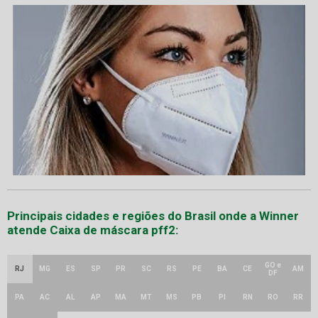
Principais cidades e regiões do Brasil onde a Winner
atende Caixa de máscara pff2:
GO e
RJ
MG
ES
SP
PR
SC
RS
PE
BA
CE
AM
DF
PA
AC
AL
AP
MA
MT
MS
PB
PI
RN
RO
RR