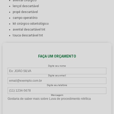
avental cirúrgico
lençol descartável
propé descartável
campo operatório
kit cirúrgico odontológico
avental descartável tnt
touca descartável tnt
FAÇA UM ORÇAMENTO
Digite seu nome
Digite seu email
Digite seu telefone
Mensagem