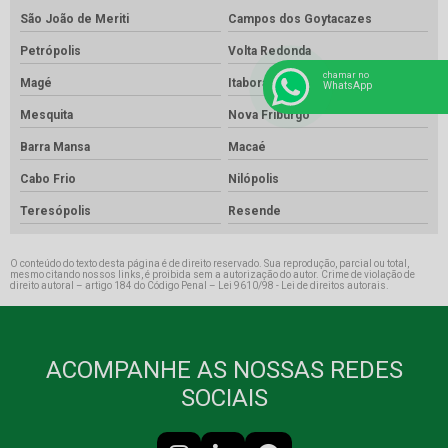
São João de Meriti
Campos dos Goytacazes
Petrópolis
Volta Redonda
chamar no
Magé
Itaboraí
WhatsApp
Mesquita
Nova Friburgo
Barra Mansa
Macaé
Cabo Frio
Nilópolis
Teresópolis
Resende
O conteúdo do texto desta página é de direito reservado. Sua reprodução, parcial ou total,
mesmo citando nossos links, é proibida sem a autorização do autor. Crime de violação de
direito autoral – artigo 184 do Código Penal –
Lei 9610/98 - Lei de direitos autorais
.
ACOMPANHE AS NOSSAS REDES
SOCIAIS