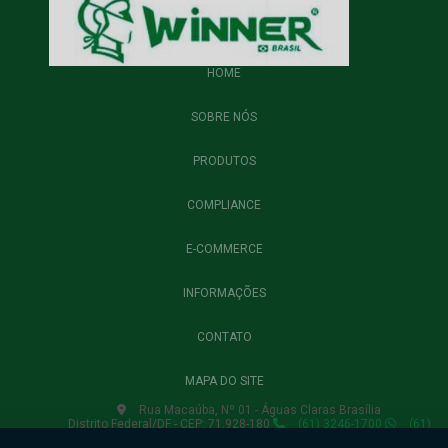
HOME
SOBRE NÓS
PRODUTOS
COMPLIANCE
E-COMMERCE
INFORMAÇÕES
CONTATO
MAPA DO SITE
Rua Macaúba, Nº 01 - Águas Claras Brasília
Distrito Federal/DF - CEP: 71.928-180
(61) 3246-1700
(61)
3435-6750
(61) 3435-6754