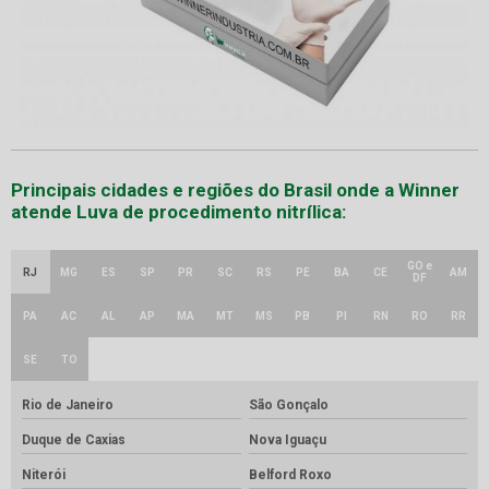
Principais cidades e regiões do Brasil onde a Winner
atende Luva de procedimento nitrílica:
GO e
RJ
MG
ES
SP
PR
SC
RS
PE
BA
CE
AM
DF
PA
AC
AL
AP
MA
MT
MS
PB
PI
RN
RO
RR
SE
TO
Rio de Janeiro
São Gonçalo
Duque de Caxias
Nova Iguaçu
Niterói
Belford Roxo