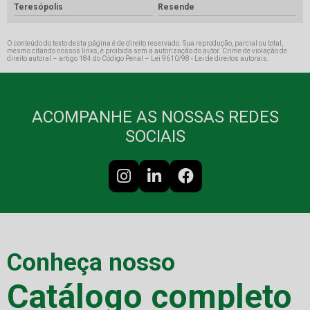
Teresópolis
Resende
O conteúdo do texto desta página é de direito reservado. Sua reprodução, parcial ou total,
mesmo citando nossos links, é proibida sem a autorização do autor. Crime de violação de
direito autoral – artigo 184 do Código Penal –
Lei 9610/98 - Lei de direitos autorais
.
ACOMPANHE AS NOSSAS REDES
SOCIAIS
Conheça nosso
Catálogo completo