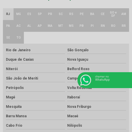
GO e
RJ
MG
ES
SP
PR
SC
RS
PE
BA
CE
AM
DF
PA
AC
AL
AP
MA
MT
MS
PB
PI
RN
RO
RR
SE
TO
Rio de Janeiro
São Gonçalo
Duque de Caxias
Nova Iguaçu
Niterói
Belford Roxo
chamar no
São João de Meriti
Campos dos Goytacazes
WhatsApp
Petrópolis
Volta Redonda
Magé
Itaboraí
Mesquita
Nova Friburgo
Barra Mansa
Macaé
Cabo Frio
Nilópolis