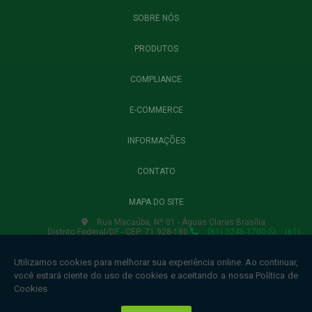
SOBRE NÓS
PRODUTOS
COMPLIANCE
E-COMMERCE
INFORMAÇÕES
CONTATO
MAPA DO SITE
Rua Macaúba, Nº 01 - Águas Claras Brasília
Distrito Federal/DF - CEP: 71.928-180
(61) 3246-1700
(61)
3435-6750
(61) 3435-6754
lojavirtual.winnerbrasil@gmail.com