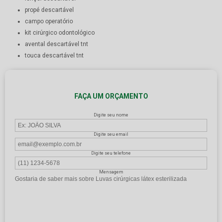
propé descartável
campo operatório
kit cirúrgico odontológico
avental descartável tnt
touca descartável tnt
FAÇA UM ORÇAMENTO
Digite seu nome
Digite seu email
Digite seu telefone
Mensagem