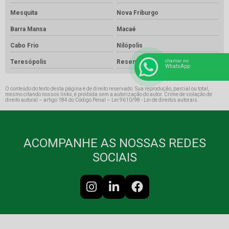
Mesquita
Nova Friburgo
Barra Mansa
Macaé
Cabo Frio
Nilópolis
Teresópolis
Resende
chamar no
WhatsApp
O conteúdo do texto desta página é de direito reservado. Sua reprodução, parcial ou total,
mesmo citando nossos links, é proibida sem a autorização do autor. Crime de violação de
direito autoral – artigo 184 do Código Penal –
Lei 9610/98 - Lei de direitos autorais
.
ACOMPANHE AS NOSSAS REDES
SOCIAIS