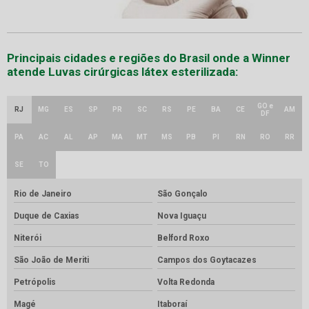
Principais cidades e regiões do Brasil onde a Winner
atende Luvas cirúrgicas látex esterilizada:
GO e
RJ
MG
ES
SP
PR
SC
RS
PE
BA
CE
AM
DF
PA
AC
AL
AP
MA
MT
MS
PB
PI
RN
RO
RR
SE
TO
Rio de Janeiro
São Gonçalo
Duque de Caxias
Nova Iguaçu
Niterói
Belford Roxo
São João de Meriti
Campos dos Goytacazes
Petrópolis
Volta Redonda
Magé
Itaboraí