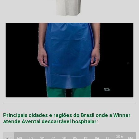
Principais cidades e regiões do Brasil onde a Winner
atende Avental descartável hospitalar:
GO e
RJ
MG
ES
SP
PR
SC
RS
PE
BA
CE
AM