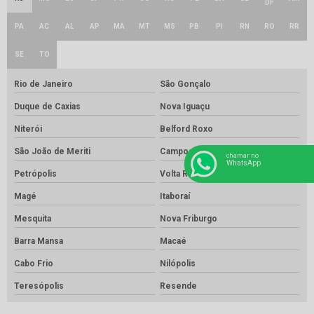
DF
PA
AC
AL
AP
MA
MT
MS
PB
PI
RN
RO
RR
SE
TO
Rio de Janeiro
São Gonçalo
Duque de Caxias
Nova Iguaçu
Niterói
Belford Roxo
São João de Meriti
Campos dos Goytacazes
chamar no
WhatsApp
Petrópolis
Volta Redonda
Magé
Itaboraí
Mesquita
Nova Friburgo
Barra Mansa
Macaé
Cabo Frio
Nilópolis
Teresópolis
Resende