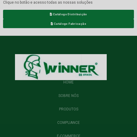
Clique no botão e acesso todas as nossas soluções
Catálogo Distribuição
Catálogo Fabricação
HOME
SOBRE NÓS
PRODUTOS
COMPLIANCE
E-COMMERCE